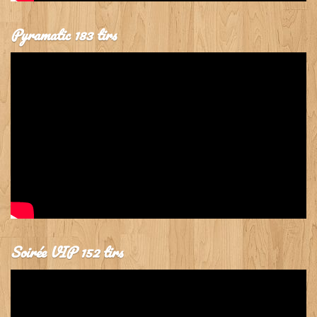
Pyramatic 183 tirs
Soirée VIP 152 tirs