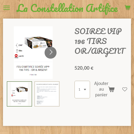
La Constellation Artifice
Passer
au
contenu
principal
SOIREE VIP
196 TIRS
OR/ARGENT
520,00 €
Ajouter
au
panier