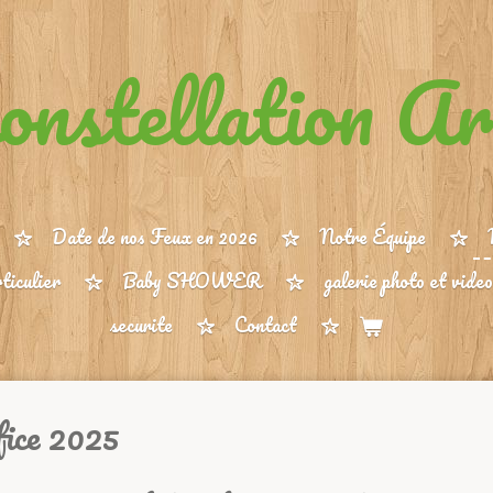
onstellation Art
Date de nos Feux en 2026
Notre Équipe
ticulier
Baby SHOWER
galerie photo et video
securite
Contact
fice 2025