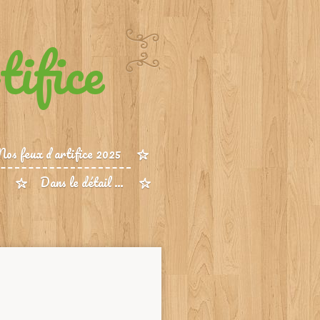
ifice
Nos feux d artifice 2025
Dans le détail …